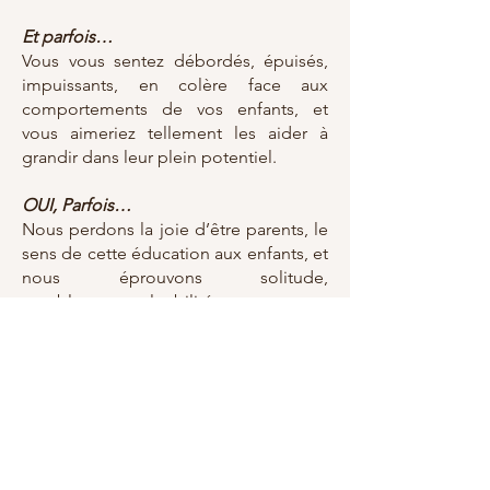
Et parfois…
Vous vous sentez débordés, épuisés,
impuissants, en colère face aux
comportements de vos enfants, et
vous aimeriez tellement les aider à
grandir dans leur plein potentiel.
OUI, Parfois…
Nous perdons la joie d’être parents, le
sens de cette éducation aux enfants, et
nous éprouvons solitude,
accablement, culpabilité.
Sans oser en parler.
Nombreux parents connaissent ou ont
connu ces sentiments, y compris moi-
même en mon temps.
C’est pour quoi j’ai à cœur de vous
accueillir inconditionnellement, à vos
cotés, afin de vous aider à cheminer à